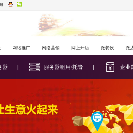
册
设
设
网络推广
网络推广
网络营销
网络营销
网上开店
网上开店
微餐饮
微餐饮
微
微
|
|
器​
服务器租用/托管
企业