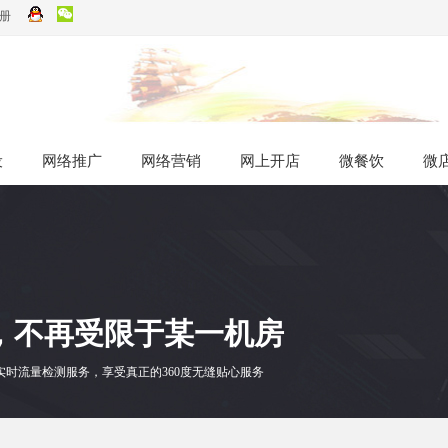
册
设
设
网络推广
网络推广
网络营销
网络营销
网上开店
网上开店
微餐饮
微餐饮
微
微
，不再受限于某一机房
实时流量检测服务，享受真正的360度无缝贴心服务