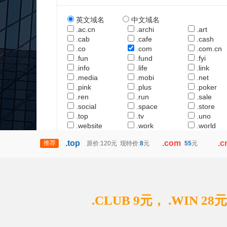
英文域名
中文域名
.ac.cn
.archi
.art
.cab
.cafe
.cash
.co
.com
.com.cn
.fun
.fund
.fyi
.info
.life
.link
.media
.mobi
.net
.pink
.plus
.poker
.ren
.run
.sale
.social
.space
.store
.top
.tv
.uno
.website
.work
.world
.top
.com
.c
推荐
原价:120元 现特价:
8
元
55
元
.CLUB 9元， .WIN 28元