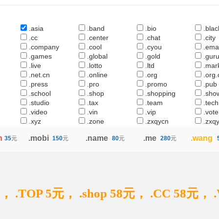
.asia
.band
.bio
.blac
.cc
.center
.chat
.city
.company
.cool
.cyou
.emai
.games
.global
.gold
.gur
.live
.lotto
.ltd
.mar
.net.cn
.online
.org
.org.
.press
.pro
.promo
.pub
.school
.shop
.shopping
.sho
.studio
.tax
.team
.tech
.video
.vin
.vip
.vote
.xyz
.zone
.zxqycn
.zxq
n
.mobi
.name
.me
.wang
35
元
150
元
80
元
280
元
， .TOP 5元， .shop 58元， .CC 58元，