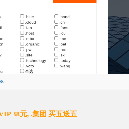
k
.blue
.bond
.cloud
.cn
l
.fan
.fans
u
.host
.icu
ket
.mba
.me
cn
.organic
.pet
.pw
.red
w
.site
.ski
.technology
.today
.voto
.wang
ycn
全选
55
元
 .VIP 38元, .集团 买五送五